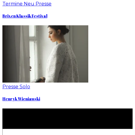
Termine
Neu
Presse
Brixen Klassik Festival
Presse
Solo
Henryk Wieniawski